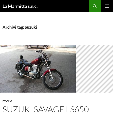
Cerca
La Marmitta s.n.c.
VAI
MENU
AL
PRINCI
CONTENUTO
Archivi tag: Suzuki
MOTO
SUZUKI SAVAGE LS650