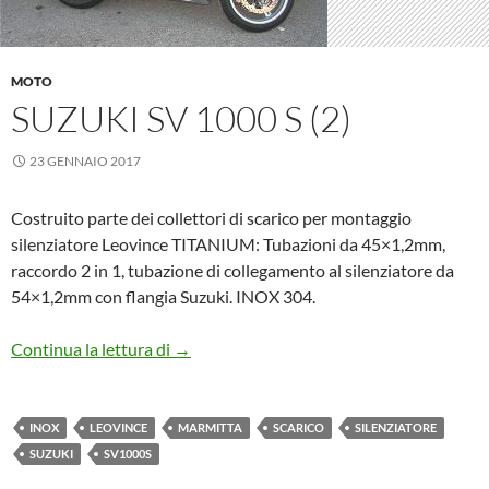
MOTO
SUZUKI SV 1000 S (2)
23 GENNAIO 2017
Costruito parte dei collettori di scarico per montaggio
silenziatore Leovince TITANIUM: Tubazioni da 45×1,2mm,
raccordo 2 in 1, tubazione di collegamento al silenziatore da
54×1,2mm con flangia Suzuki. INOX 304.
Suzuki SV 1000 S (2)
Continua la lettura di
→
INOX
LEOVINCE
MARMITTA
SCARICO
SILENZIATORE
SUZUKI
SV1000S