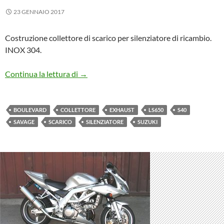
23 GENNAIO 2017
Costruzione collettore di scarico per silenziatore di ricambio.
INOX 304.
Suzuki Savage LS650
Continua la lettura di
→
BOULEVARD
COLLETTORE
EXHAUST
LS650
S40
SAVAGE
SCARICO
SILENZIATORE
SUZUKI