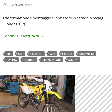
23 GENNAIO 2017
Trasformazione e montaggio silenziatore in carbonio racing
(Honda CBR).
Suzuki GSX 600
Continua la lettura di
→
600
CBR
EXHAUST
GSX
HONDA
MARMITTA
RACING
SCARICO
SILENZIATORE
SUZUKI