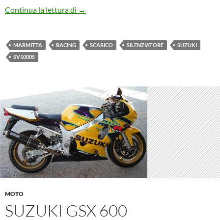
Suzuki SV 1000 S
Continua la lettura di
→
MARMITTA
RACING
SCARICO
SILENZIATORE
SUZUKI
SV1000S
MOTO
SUZUKI GSX 600