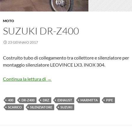
MOTO
SUZUKI DR-Z400
23 GENNAIO 2017
Costruito tubo di collegamento tra collettore e silenziatore per
montaggio silenziatore LEOVINCE LX3. INOX 304.
Suzuki DR-Z400
Continua la lettura di
→
400
DR-Z400
DRZ
EXHAUST
MARMITTA
PIPE
SCARICO
SILENZIATORE
SUZUKI