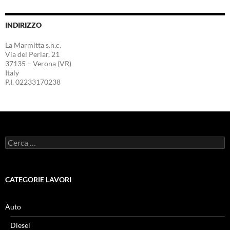
INDIRIZZO
La Marmitta s.n.c.
Via del Perlar, 21
37135 – Verona (VR)
Italy
P.I. 02233170238
Ricerca
per:
CATEGORIE LAVORI
Auto
Diesel