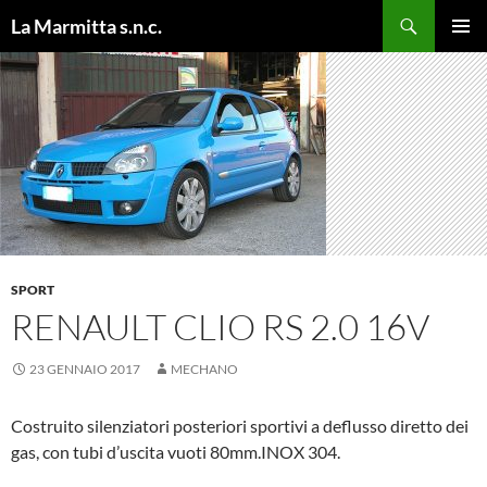
Cerca
La Marmitta s.n.c.
VAI
MENU
AL
PRINCI
CONTENUTO
SPORT
RENAULT CLIO RS 2.0 16V
23 GENNAIO 2017
MECHANO
Costruito silenziatori posteriori sportivi a deflusso diretto dei
gas, con tubi d’uscita vuoti 80mm.INOX 304.