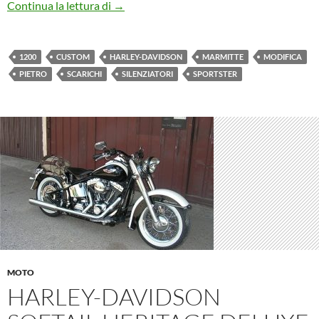
Harley-Davidson Sportster 1200 Custom
Continua la lettura di
→
1200
CUSTOM
HARLEY-DAVIDSON
MARMITTE
MODIFICA
PIETRO
SCARICHI
SILENZIATORI
SPORTSTER
MOTO
HARLEY-DAVIDSON