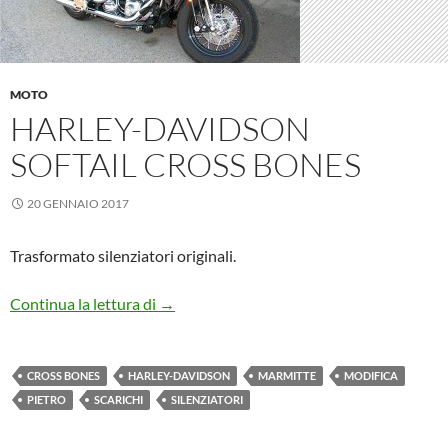
MOTO
HARLEY-DAVIDSON
SOFTAIL CROSS BONES
20 GENNAIO 2017
Trasformato silenziatori originali.
Harley-Davidson Softail Cross Bones
Continua la lettura di
→
CROSS BONES
HARLEY-DAVIDSON
MARMITTE
MODIFICA
PIETRO
SCARICHI
SILENZIATORI