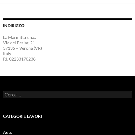
INDIRIZZO
La Marmitta s.n.c.
Via del Perlar, 21
37135 – Verona (VR)
Italy
P.I. 02233170238
Ricerca
per:
CATEGORIE LAVORI
Auto