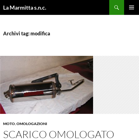
Cerca
La Marmitta s.n.c.
VAI
MENU
AL
PRINCI
CONTENUTO
Archivi tag: modifica
MOTO
,
OMOLOGAZIONI
SCARICO OMOLOGATO