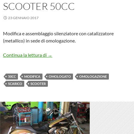
SCOOTER 50CC
23 GENNAIO 2017
Modifica e assemblaggio silenziatore con catalizzatore
(metallico) in sede di omologazione.
Scarico omologato scooter 50cc
Continua la lettura di
→
50CC
MODIFICA
OMOLOGATO
OMOLOGAZIONE
SCARICO
SCOOTER