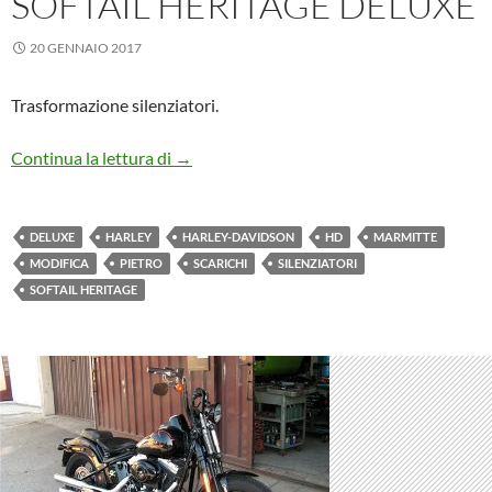
SOFTAIL HERITAGE DELUXE
20 GENNAIO 2017
Trasformazione silenziatori.
Harley-Davidson Softail Heritage Deluxe
Continua la lettura di
→
DELUXE
HARLEY
HARLEY-DAVIDSON
HD
MARMITTE
MODIFICA
PIETRO
SCARICHI
SILENZIATORI
SOFTAIL HERITAGE