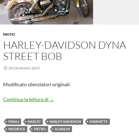
MOTO
HARLEY-DAVIDSON DYNA
STREET BOB
20 GENNAIO 2017
Modificato silenziatori originali.
Harley-Davidson Dyna Street Bob
Continua la lettura di
→
FINALI
HARLEY
HARLEY-DAVIDSON
MARMITTE
MODIFICA
PIETRO
SCARICHI